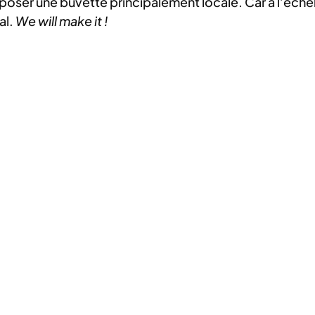
poser une buvette principalement locale. Car à l’échell
al.
We will make it !