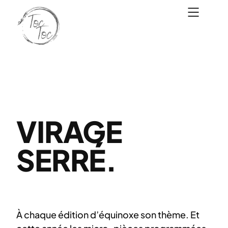
Aller
au
contenu
VIRAGE
SERRÉ.
À chaque édition d’équinoxe son thème. Et