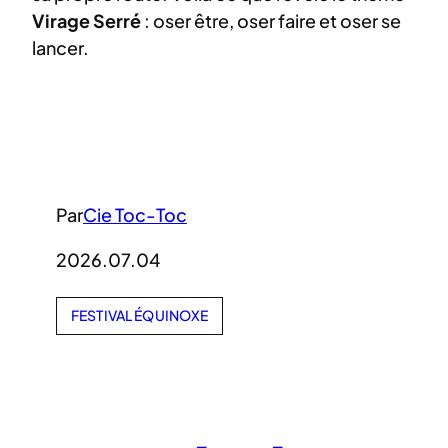
Virage Serré
: oser être, oser faire et oser se
lancer.
Par
Cie Toc-Toc
2026.07.04
FESTIVAL ÉQUINOXE